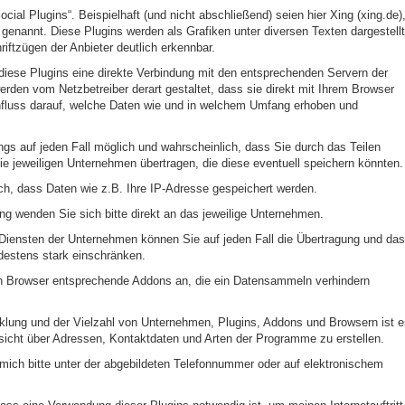
al Plugins“. Beispielhaft (und nicht abschließend) seien hier Xing (xing.de)
 genannt. Diese Plugins werden als Grafiken unter diversen Texten dargestellt
iftzügen der Anbieter deutlich erkennbar.
iese Plugins eine direkte Verbindung mit den entsprechenden Servern der
erden vom Netzbetreiber derart gestaltet, dass sie direkt mit Ihrem Browser
nfluss darauf, welche Daten wie und in welchem Umfang erhoben und
ings auf jeden Fall möglich und wahrscheinlich, dass Sie durch das Teilen
e jeweiligen Unternehmen übertragen, die diese eventuell speichern könnten.
ch, dass Daten wie z.B. Ihre IP-Adresse gespeichert werden.
 wenden Sie sich bitte direkt an das jeweilige Unternehmen.
iensten der Unternehmen können Sie auf jeden Fall die Übertragung und das
estens stark einschränken.
en Browser entsprechende Addons an, die ein Datensammeln verhindern
klung und der Vielzahl von Unternehmen, Plugins, Addons und Browsern ist e
rsicht über Adressen, Kontaktdaten und Arten der Programme zu erstellen.
 mich bitte unter der abgebildeten Telefonnummer oder auf elektronischem