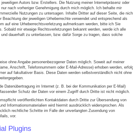
 jeweiligen Autors bzw. Erstellers. Die Nutzung meiner Internetpräsenz oder
t nur nach vorheriger Genehmigung durch mich möglich. Ich behalte mir
erzielle Nutzungen zu untersagen. Inhalte Dritter auf dieser Seite, die nich
er Beachtung der jeweiligen Urheberrechte verwendet und entsprechend als
em auf eine Urheberrechtsverletzung aufmerksam werden, bitte ich Sie
s. Sobald mir etwaige Rechtsverletzungen bekannt werden, werde ich alle
t und dauerhaft zu unterlassen, bzw. dafür Sorge zu tragen, dass solche
weise ohne Angabe personenbezogener Daten möglich. Soweit auf meiner
me, Anschrift, Telefonnummern oder E-Mail-Adresse) erhoben werden, erfolg
mer auf fakultativer Basis. Diese Daten werden selbstverständlich nicht ohne
weitergegeben.
ede Datenübertragung im Internet (z. B. bei der Kommunikation per E-Mail)
assender Schutz der Daten vor einem Zugriff durch Dritte ist nicht möglich.
pflicht veröffentlichten Kontaktdaten durch Dritte zur Übersendung von
und Informationsmaterialien wird hiermit ausdrücklich widersprochen. Als
ücklich rechtliche Schritte im Falle der unverlangten Zusendung von
ils, vor.
al Plugins