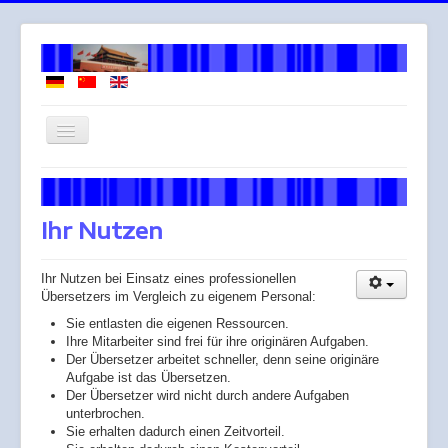
Navigation
an/aus
Willkommen
Über mich
Ihr Nutzen
Arbeitsweise
Ihr Nutzen bei Einsatz eines professionellen
Leistungen
Übersetzers im Vergleich zu eigenem Personal:
Honorar
Sie entlasten die eigenen Ressourcen.
Ihre Mitarbeiter sind frei für ihre originären Aufgaben.
Across
Der Übersetzer arbeitet schneller, denn seine originäre
Aufgabe ist das Übersetzen.
Gendergerechte Sprache
Der Übersetzer wird nicht durch andere Aufgaben
unterbrochen.
Sie erhalten dadurch einen Zeitvorteil.