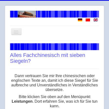
Navigation
an/aus
Willkommen
Über mich
Alles Fachchinesisch mit sieben
Siegeln?
Arbeitsweise
Leistungen
Dann vertrauen Sie mir Ihre chinesischen oder
Honorar
englischen Texte an, damit ich diese Siegel für Sie
aufbreche und Unverständliches in Verständliches
Across
übersetze.
Gendergerechte Sprache
Bitte klicken Sie oben auf den Menüpunkt
Leistungen
. Dort erfahren Sie, was ich für Sie tun
kann.