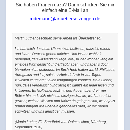
Sie haben Fragen dazu? Dann schicken Sie mir
einfach eine E-Mail an
rodemann@ar-uebersetzungen.de
Martin Luther beschrieb seine Arbeit als Übersetzer so:
Ich hab mich des beim Übersetzen beflissen, dass ich reines 
und klares Deutsch geben möchte. Und ist uns wohl oft 
begegnet, daß wir vierzehn Tage, drei, ja vier Wochen lang ein 
einziges Wort gesucht und erfragt haben, und haben's doch 
bisweilen nicht gefunden. Im Buch Hiob hatten wir, M. Philippus, 
Aurogallus und ich, solche Arbeit, daß wir in vier Tagen 
zuweilen kaum drei Zeilen fertigbringen konnten. Mein Lieber, 
nun, da es verdeutscht und fertig ist, kann's ein jeder lesen und 
kritisieren. Es läuft einer jetzt mit den Augen über drei, vier 
Blätter hin und stößt nicht ein einziges Mal an, wird aber nicht 
gewahr, welche Wacken und Klötze da gelegen sind, wo er jetzt 
drüber hingeht wie über ein gehobeltes Brett, wo wir haben 
schwitzen und uns ängstigen müssen.
(Martin Luther, Ein Sendbrief vom Dolmetschen, Nürnberg, 
September 1530)