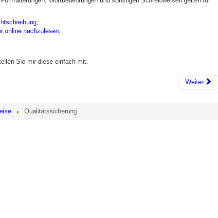
 Formatierungen, Wortbedeutungen und sonstigen Schreibweisen gelten für
chtschreibung
;
er online nachzulesen;
eilen Sie mir diese einfach mit.
Weiter
eise
Qualitätssicherung