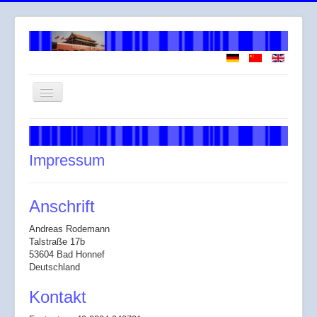
Navigation
an/aus
Willkommen
Über mich
Impressum
Arbeitsweise
Leistungen
Anschrift
Honorar
Andreas Rodemann
Talstraße 17b
Across
53604 Bad Honnef
Deutschland
Gendergerechte Sprache
Kontakt