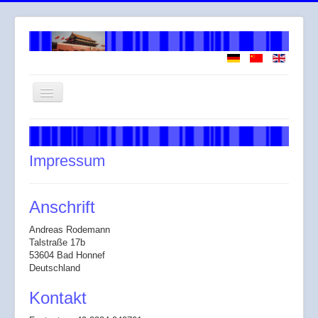
Navigation
an/aus
Willkommen
Über mich
Impressum
Arbeitsweise
Leistungen
Anschrift
Honorar
Andreas Rodemann
Talstraße 17b
Across
53604 Bad Honnef
Deutschland
Gendergerechte Sprache
Kontakt