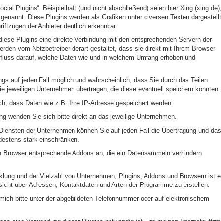
al Plugins“. Beispielhaft (und nicht abschließend) seien hier Xing (xing.de)
 genannt. Diese Plugins werden als Grafiken unter diversen Texten dargestellt
iftzügen der Anbieter deutlich erkennbar.
iese Plugins eine direkte Verbindung mit den entsprechenden Servern der
erden vom Netzbetreiber derart gestaltet, dass sie direkt mit Ihrem Browser
nfluss darauf, welche Daten wie und in welchem Umfang erhoben und
ings auf jeden Fall möglich und wahrscheinlich, dass Sie durch das Teilen
e jeweiligen Unternehmen übertragen, die diese eventuell speichern könnten.
ch, dass Daten wie z.B. Ihre IP-Adresse gespeichert werden.
 wenden Sie sich bitte direkt an das jeweilige Unternehmen.
iensten der Unternehmen können Sie auf jeden Fall die Übertragung und das
estens stark einschränken.
en Browser entsprechende Addons an, die ein Datensammeln verhindern
klung und der Vielzahl von Unternehmen, Plugins, Addons und Browsern ist e
rsicht über Adressen, Kontaktdaten und Arten der Programme zu erstellen.
 mich bitte unter der abgebildeten Telefonnummer oder auf elektronischem