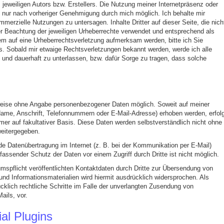
 jeweiligen Autors bzw. Erstellers. Die Nutzung meiner Internetpräsenz oder
t nur nach vorheriger Genehmigung durch mich möglich. Ich behalte mir
erzielle Nutzungen zu untersagen. Inhalte Dritter auf dieser Seite, die nich
er Beachtung der jeweiligen Urheberrechte verwendet und entsprechend als
em auf eine Urheberrechtsverletzung aufmerksam werden, bitte ich Sie
s. Sobald mir etwaige Rechtsverletzungen bekannt werden, werde ich alle
t und dauerhaft zu unterlassen, bzw. dafür Sorge zu tragen, dass solche
weise ohne Angabe personenbezogener Daten möglich. Soweit auf meiner
me, Anschrift, Telefonnummern oder E-Mail-Adresse) erhoben werden, erfolg
mer auf fakultativer Basis. Diese Daten werden selbstverständlich nicht ohne
weitergegeben.
ede Datenübertragung im Internet (z. B. bei der Kommunikation per E-Mail)
assender Schutz der Daten vor einem Zugriff durch Dritte ist nicht möglich.
pflicht veröffentlichten Kontaktdaten durch Dritte zur Übersendung von
und Informationsmaterialien wird hiermit ausdrücklich widersprochen. Als
ücklich rechtliche Schritte im Falle der unverlangten Zusendung von
ils, vor.
al Plugins