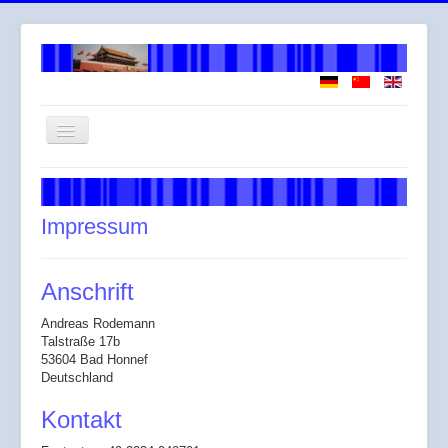
Navigation
an/aus
Willkommen
Über mich
Impressum
Arbeitsweise
Leistungen
Anschrift
Honorar
Andreas Rodemann
Talstraße 17b
Across
53604 Bad Honnef
Deutschland
Gendergerechte Sprache
Kontakt