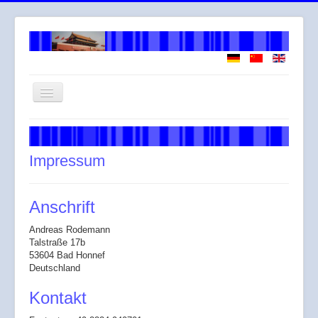
Navigation
an/aus
Willkommen
Über mich
Impressum
Arbeitsweise
Leistungen
Anschrift
Honorar
Andreas Rodemann
Talstraße 17b
Across
53604 Bad Honnef
Deutschland
Gendergerechte Sprache
Kontakt