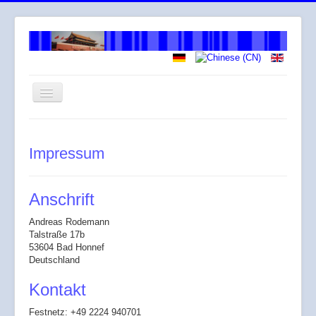
Navigation
an/aus
Willkommen
Impressum
Über mich
Arbeitsweise
Anschrift
Leistungen
Andreas Rodemann
Honorar
Talstraße 17b
53604 Bad Honnef
Across
Deutschland
Gendergerechte Sprache
Kontakt
Festnetz: +49 2224 940701