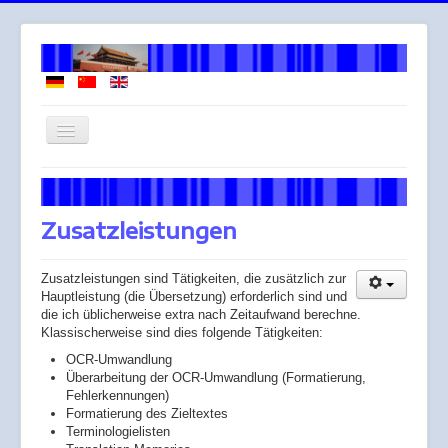
Navigation
an/aus
Willkommen
Über mich
Zusatzleistungen
Arbeitsweise
Zusatzleistungen sind Tätigkeiten, die zusätzlich zur
Leistungen
Hauptleistung (die Übersetzung) erforderlich sind und
die ich üblicherweise extra nach Zeitaufwand berechne.
Honorar
Klassischerweise sind dies folgende Tätigkeiten:
Across
OCR-Umwandlung
Überarbeitung der OCR-Umwandlung (Formatierung,
Gendergerechte Sprache
Fehlerkennungen)
Formatierung des Zieltextes
Terminologielisten