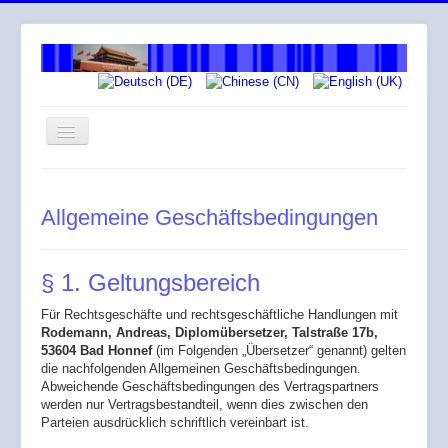
Navigation
an/aus
Willkommen
Allgemeine Geschäftsbedingungen
Über mich
Arbeitsweise
§ 1. Geltungsbereich
Leistungen
Für Rechtsgeschäfte und rechtsgeschäftliche Handlungen mit
Honorar
Rodemann, Andreas, Diplomübersetzer, Talstraße 17b,
53604 Bad Honnef
Across
(im Folgenden „Übersetzer“ genannt) gelten
die nachfolgenden Allgemeinen Geschäftsbedingungen.
Gendergerechte Sprache
Abweichende Geschäftsbedingungen des Vertragspartners
werden nur Vertragsbestandteil, wenn dies zwischen den
Parteien ausdrücklich schriftlich vereinbart ist.