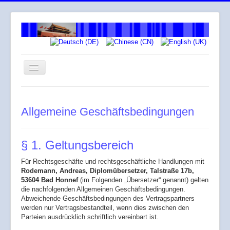
Navigation
an/aus
Willkommen
Allgemeine Geschäftsbedingungen
Über mich
Arbeitsweise
§ 1. Geltungsbereich
Leistungen
Für Rechtsgeschäfte und rechtsgeschäftliche Handlungen mit
Honorar
Rodemann, Andreas, Diplomübersetzer, Talstraße 17b,
53604 Bad Honnef
Across
(im Folgenden „Übersetzer“ genannt) gelten
die nachfolgenden Allgemeinen Geschäftsbedingungen.
Gendergerechte Sprache
Abweichende Geschäftsbedingungen des Vertragspartners
werden nur Vertragsbestandteil, wenn dies zwischen den
Parteien ausdrücklich schriftlich vereinbart ist.