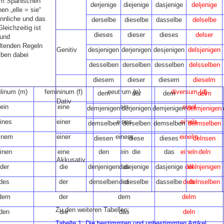
 im Spanischen
derjenige
diejenige
dasjenige
deljenige
en „elle = sie“
ännliche und das
derselbe
dieselbe
dasselbe
delselbe
eichzeitig ist
dieses
dieser
dieses
delser
 und
ltenden Regeln
Genitiv
desjenigen
derjenigen
desjenigen
delsjenigen
iben dabei
desselben
derselben
desselben
delsselben
diesem
dieser
diesem
dieselm
linum (m)
femininum (f)
neutrum (n)
diversum (d)
dem
der
dem
delm
Dativ
ein
eine
ein
einel
demjenigen
derjenigen
demjenigen
delmjenigen
ines
einer
eines
einels
demselben
derselben
demselben
delmselben
inem
einer
einem
einelm
diesen
diese
dieses
delnsen
inen
eine
den
ein
die
das
eineln
deln
Akkusativ
der
die
denjenigen
das
diejenige
dasjenige
del
delnjenigen
des
der
denselben
des
dieselbe
dasselbe
dels
delnselben
dem
der
dem
delm
Zu den weiteren Tabellen:
den
die
das
deln
Tabelle 1: Die bestimmten und unbestimmten Artikel