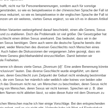
hafft, nicht nur für Personenbenennungen, sondern auch für sonstige
tänden, so wie es beispielsweise in der chinesischen Sprache der Fall ist
nus reduziert, so wie es beispielsweise in der englischen Sprache der Fall is
zen um ein weiteres, viertes Genus ergänzt, so wie ich es in diesem Artikel
hrten Varianten weitestgehend darauf beschränkt, einen alle Genera, Sexus
nd zu etablieren. Doch die Problematik ist viel größer. Der Gesetzgeber hat
hlecht einen dritten Sexus anerkannt. Das bedeutet, dass wir in der
ten Sexus benötigen. Denn auch wenn die deutsche Sprache bereits drei
ignet, weder Menschen des diversen Geschlechts noch Menschen eines
 Auch haben die Diskussionen der vergangenen Jahre gezeigt, dass ein
hrere Genera gleichbehandelnd einzuschließen. Damit betreten wir
le Freiheiten.
enne ich dieses vierte Genus „Diversum (d)“. Eine andere Benennung könnte
clusivum“ lauten. Das diverse Geschlecht wurde eingeführt, um damit
ben, deren Geschlecht zum Zeitpunkt der Geburt nicht eindeutig bestimmbar
n, die vom Sexus her männlich oder weiblich oder keines von beiden oder
 sich das Diversum nicht nur, um Menschen zu beschreiben, deren Sexus nicht
bung von Menschen, deren Sexus wir nicht kennen. Sprechen wir z. B. über
dem Namen nicht ableiten lässt, so wäre dieser Autor mit dem Diversum zu
ichen Menschen mache ich hier einige Vorschläge. Bei den entsprechenden
 gelegt, weil es sie nicht gibt. Vielmehr habe ich Wert auf Eindeutigkeit,