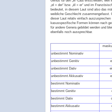
Genus für den „el“-Laut entschieden, weil
„el = der“ bzw. „él = er“ und im Französisch
bedeutet, in diesem Laut sind also das m
weibliche Geschlecht zusammengefasst. Gl
dieser Laut relativ einfach auszusprechen
kasusspezifische Formen können nach ge
für andere Genera gebildet werden und ble
ebenfalls noch aussprechbar.
masku
unbestimmt Nominativ
unbestimmt Genitiv
e
unbestimmt Dativ
e
unbestimmt Akkusativ
e
bestimmt Nominativ
bestimmt Genitiv
bestimmt Dativ
bestimmt Akkusativ