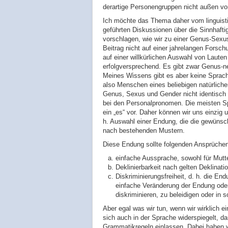
derartige Personengruppen nicht außen vor
Ich möchte das Thema daher vom linguist
geführten Diskussionen über die Sinnhaft
vorschlagen, wie wir zu einer Genus-Sex
Beitrag nicht auf einer jahrelangen Forsc
auf einer willkürlichen Auswahl von Laute
erfolgversprechend. Es gibt zwar Genus-
Meines Wissens gibt es aber keine Sprach
also Menschen eines beliebigen natürlich
Genus, Sexus und Gender nicht identisch
bei den Personalpronomen. Die meisten Spr
ein „es“ vor. Daher können wir uns einzi
h. Auswahl einer Endung, die die gewünsc
nach bestehenden Mustern.
Diese Endung sollte folgenden Ansprüche
einfache Aussprache, sowohl für Mutt
Deklinierbarkeit nach gelten Deklinat
Diskriminierungsfreiheit, d. h. die En
einfache Veränderung der Endung oder
diskriminieren, zu beleidigen oder in
Aber egal was wir tun, wenn wir wirklich 
sich auch in der Sprache widerspiegelt, da
Grammatikregeln einlassen. Dabei haben w