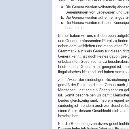
Die Genera werden vollständig abgesc
Benennungen von Lebewesen und Gegens
Die Genera werden auf ein einziges Ge
Die Genera werden mit allen Konsequen
beschreibe.
Bisher haben wir uns mit den oben aufgefü
und Gender umfassenden Plural zu finden u
neben dem weiblichen und männlichen Gesc
Grammatik auch ein Genus für diesen drit
Genera kennt, ist doch keines davon gee
unbekannten Geschlechts zu beschreiben.
bestehendes Genus nicht geeignet ist, me
linguistisches Neuland und haben somit vie
Zum Zweck der eindeutigen Bezeichnung n
gemäß der Funktion dieses Genus auch „In
Menschen juristisch ein Geschlecht zu ge
ist. Somit beschreiben wir damit Mensche
beides gleichzeitig sind. Insofern eignet
eindeutig ist, sondern auch zur Beschrei
einen Autor, dessen Geschlecht sich aus 
beschreiben.
Für die Benennung von divers-geschlechtl
Formen habe ich keinen Wert auf Etymologie