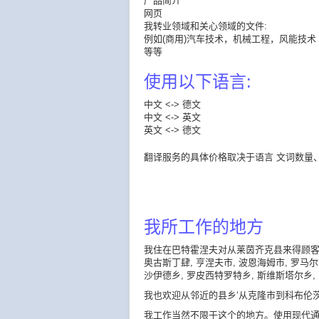
产品简介
网页
我转业领域和关心领域的文件:
例如(商用)汽车技术，机械工程，风能技术
等等
使用以下语言:
中文 <-> 德文
中文 <-> 英文
英文 <-> 德文
翻译服务的具体价格取决于语言 文词数量
我所工作的地方
我住在巴特霍涅夫对从莱茵齐克县来得顾客很
奥古斯丁肆, 亨涅夫市, 波恩海姆市, 罗马尔
沙伊德乡, 罗皮西特罗特乡, 斯维斯塔尔乡,
我也欢迎从邻近的县乡‘从克隆市到科布伦
我工作当然不限于这个的地方。使用现代